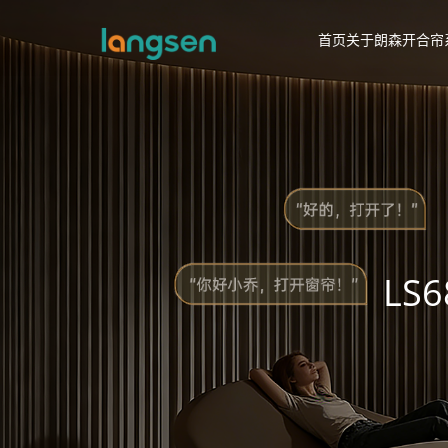
首页
关于朗森
开合帘
LS