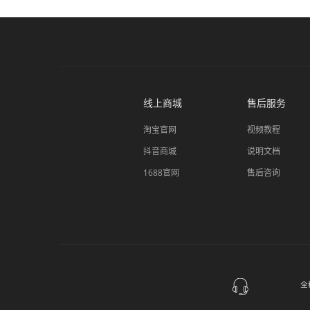
线上商城
售后服务
淘宝官网
视频教程
抖音商城
说明文档
1688官网
售后咨询
全